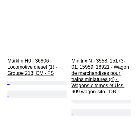
Märklin H0 - 36806 - 
Minitrix N - 3558, 15173-
Locomotive diesel (1) - 
01, 15959, 18921 - Wagon 
Groupe 213, OM - FS
de marchandises pour 
trains miniatures (4) - 
Wagons-citernes et Ucs 
909 wagon-silo - DB