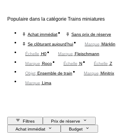
Populaire dans la catégorie Trains miniatures
Achat immédiat
Sans prix de réserve
Se clôturant aujourd'hui
Marque
Märklin
Échelle
H0
Marque
Fleischmann
Marque
Roco
Échelle
N
Échelle
Z
Objet
Ensemble de train
Marque
Minitrix
Marque
Lima
Filtres
Prix de réserve
Achat immédiat
Budget