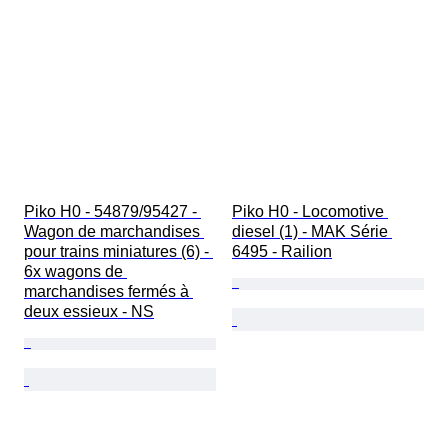
Piko H0 - 54879/95427 - 
Piko H0 - Locomotive 
Wagon de marchandises 
diesel (1) - MAK Série 
pour trains miniatures (6) - 
6495 - Railion
6x wagons de 
marchandises fermés à 
deux essieux - NS