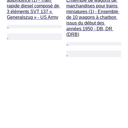
automotrice (1) - Train 
Ensemble de wagons de 
rapide diesel composé de 
marchandises pour trains 
3 éléments SVT 137 « 
miniatures (1) - Ensemble 
Generalszug » - US Army
de 10 wagons à charbon 
issus du début des 
années 1950 - DB, DR 
(DRB)