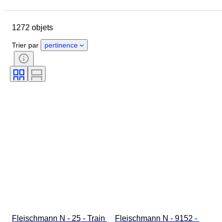
Jour de clôture
Pays
Marque
Objet
1272 objets
Pays d’origine
Matériau
État
Suppléments
Époque
Trier par
pertinence
Couleur
Échelle
Commande
Alimentation électrique
Compagnie ferroviaire
Époque
Fleischmann N - 25 - Train 
Fleischmann N - 9152 - 