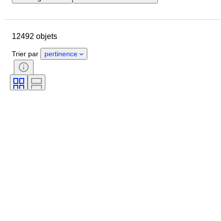
Pays
Marque
Diamètre du boîtier
12492 objets
Longueur du bracelet de montre
Objet
Pays d’origine
Matériau
Trier par
pertinence
Genre
État
Époque
Certificat
Thème
Édition
Langue
Couleur
Mouvement de montre
Matériau du bracelet de montre
Époque
Réserve de marche
Sonnerie
Original / Réplique
Type d’automobilia
Modèle