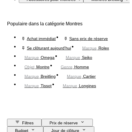
Populaire dans la catégorie Montres
Achat immédiat
Sans prix de réserve
Se clôturant aujourd'hui
Marque
Rolex
Marque
Omega
Marque
Seiko
Objet
Montre
Genre
Homme
Marque
Breitling
Marque
Cartier
Marque
Tissot
Marque
Longines
Filtres
Prix de réserve
Budget
Jour de clôture