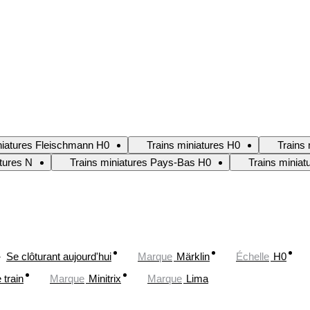
niatures Fleischmann H0
Trains miniatures H0
Trains 
atures N
Trains miniatures Pays-Bas H0
Trains minia
Se clôturant aujourd'hui
Marque
Märklin
Échelle
H0
train
Marque
Minitrix
Marque
Lima