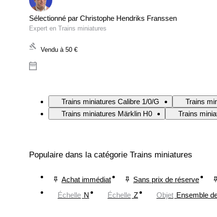
Sélectionné par Christophe Hendriks Franssen
Expert en Trains miniatures
Vendu à
50 €
Trains miniatures Calibre 1/0/G
Trains mi
Trains miniatures Märklin H0
Trains mini
Populaire dans la catégorie Trains miniatures
Achat immédiat
Sans prix de réserve
Échelle
N
Échelle
Z
Objet
Ensemble de 