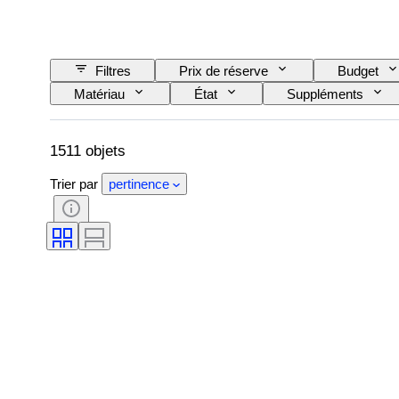
Filtres
Prix de réserve
Budget
Matériau
État
Suppléments
Alimentation électrique
Compagnie ferroviair
1511 objets
Trier par
pertinence