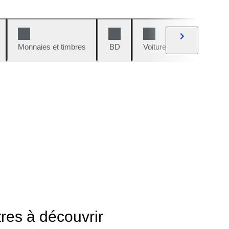
Monnaies et timbres
BD
Voitures et motos
V
tres à découvrir