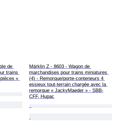
ble de 
Märklin Z - 8603 - Wagon de 
r trains 
marchandises pour trains miniatures 
 pièces « 
(4) - Remorque/porte-conteneurs 4 
essieux tout-terrain chargée avec la 
remorque « JackyMaeder » - SBB-
CFF, Hupac