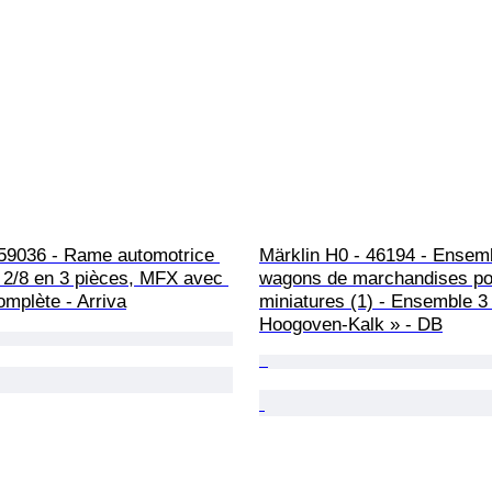
 59036 - Rame automotrice 
Märklin H0 - 46194 - Ensem
 2/8 en 3 pièces, MFX avec 
wagons de marchandises pou
omplète - Arriva
miniatures (1) - Ensemble 3
Hoogoven-Kalk » - DB