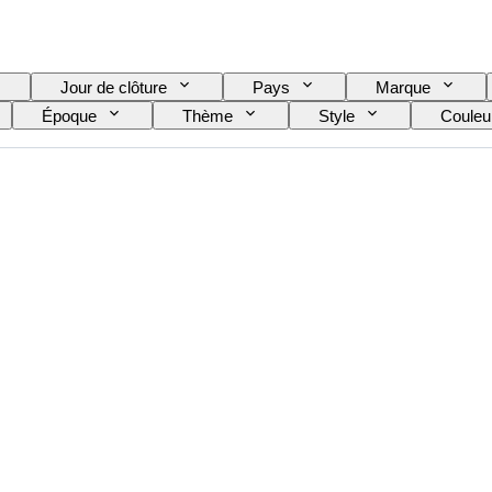
Jour de clôture
Pays
Marque
Époque
Thème
Style
Couleu
e
Époque
Original / Réplique