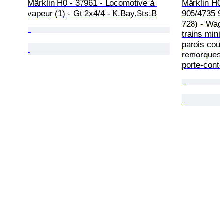
Märklin H0 - 37961 - Locomotive à 
Märklin H0
vapeur (1) - Gt 2x4/4 - K.Bay.Sts.B
905/4735 9
728) - Wa
trains min
parois cou
remorques
porte-cont