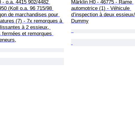
 - o.a. 4415 902/4482 
Märklin H0 - 46775 - Rame 
50 (Koll o.a. 96 715/98 
automotrice (1) - Véhicule 
gon de marchandises pour 
d’inspection à deux essieux/
iatures (7) - 7x remorques à 
Dummy
lissantes à 2 essieux, 
 fermées et remorques 
eneurs,