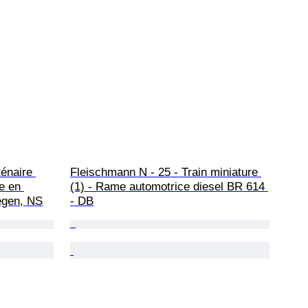
énaire 
Fleischmann N - 25 - Train miniature 
e en 
(1) - Rame automotrice diesel BR 614 
egen, NS
- DB