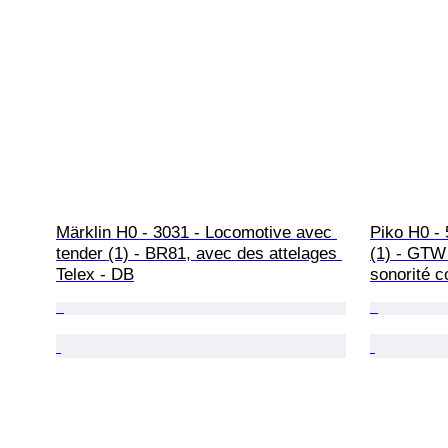
Märklin H0 - 3031 - Locomotive avec 
Piko H0 -
tender (1) - BR81, avec des attelages 
(1) - GTW
Telex - DB
sonorité c