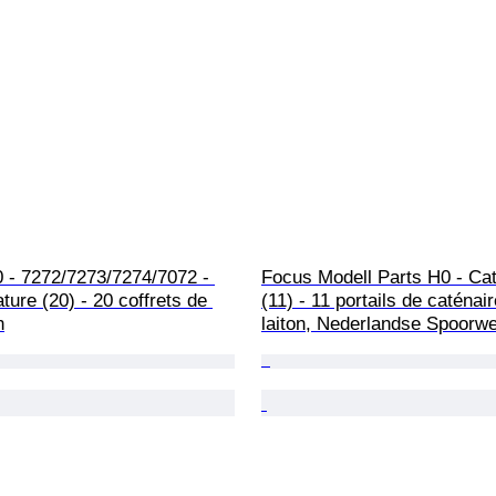
 - 7272/7273/7274/7072 - 
Focus Modell Parts H0 - Cat
ature (20) - 20 coffrets de 
(11) - 11 portails de caténair
n
laiton, Nederlandse Spoorw