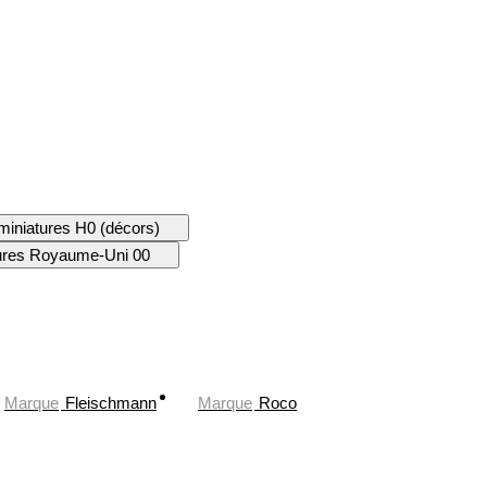
miniatures H0 (décors)
tures Royaume-Uni 00
Marque
Fleischmann
Marque
Roco