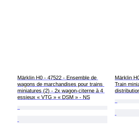
Märklin H0 - 47522 - Ensemble de 
Märklin H0
wagons de marchandises pour trains 
Train mini
miniatures (2) - 2x wagon-citerne à 4 
distributio
essieux « VTG » « DSM » - NS