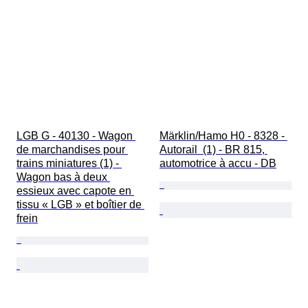
LGB G - 40130 - Wagon 
Märklin/Hamo H0 - 8328 - 
de marchandises pour 
Autorail  (1) - BR 815, 
trains miniatures (1) - 
automotrice à accu - DB
Wagon bas à deux 
essieux avec capote en 
tissu « LGB » et boîtier de 
frein