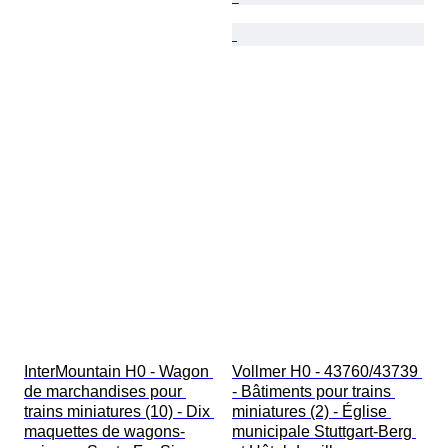
InterMountain H0 - Wagon 
Vollmer H0 - 43760/43739 
de marchandises pour 
- Bâtiments pour trains 
trains miniatures (10) - Dix 
miniatures (2) - Église 
maquettes de wagons-
municipale Stuttgart-Berg 