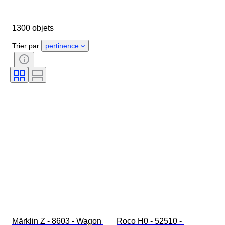
Pays
Marque
Objet
Pays d’origine
Matériau
1300 objets
État
Suppléments
Époque
Thème
Style
Couleur
Trier par
pertinence
Échelle
Commande
Alimentation électrique
Compagnie ferroviaire
Époque
Original / Réplique
Märklin Z - 8603 - Wagon 
Roco H0 - 52510 - 