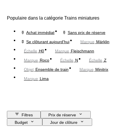
Populaire dans la catégorie Trains miniatures
Achat immédiat
Sans prix de réserve
Se clôturant aujourd'hui
Marque
Märklin
Échelle
H0
Marque
Fleischmann
Marque
Roco
Échelle
N
Échelle
Z
Objet
Ensemble de train
Marque
Minitrix
Marque
Lima
Filtres
Prix de réserve
Budget
Jour de clôture