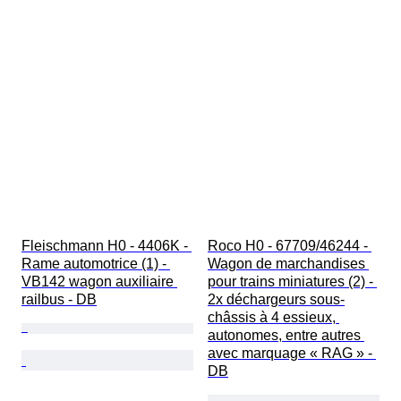
Fleischmann H0 - 4406K - 
Roco H0 - 67709/46244 - 
Rame automotrice (1) - 
Wagon de marchandises 
VB142 wagon auxiliaire 
pour trains miniatures (2) - 
railbus - DB
2x déchargeurs sous-
châssis à 4 essieux, 
autonomes, entre autres 
avec marquage « RAG » - 
DB