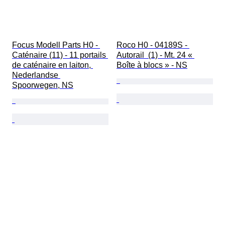
Focus Modell Parts H0 - 
Roco H0 - 04189S - 
Caténaire (11) - 11 portails 
Autorail  (1) - Mt. 24 « 
de caténaire en laiton, 
Boîte à blocs » - NS
Nederlandse 
Spoorwegen, NS