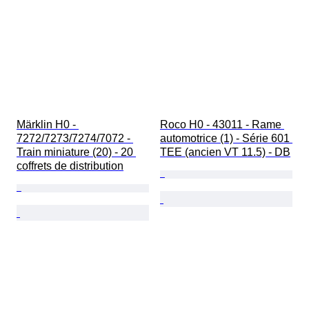
Märklin H0 - 
Roco H0 - 43011 - Rame 
7272/7273/7274/7072 - 
automotrice (1) - Série 601 
Train miniature (20) - 20 
TEE (ancien VT 11.5) - DB
coffrets de distribution