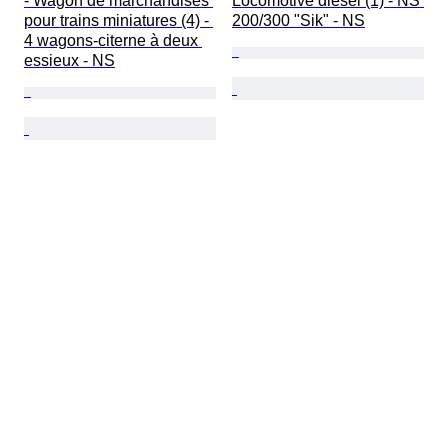
- Wagon de marchandises 
Locomotive diesel (1) - NS 
pour trains miniatures (4) - 
200/300 "Sik" - NS
4 wagons-citerne à deux 
essieux - NS