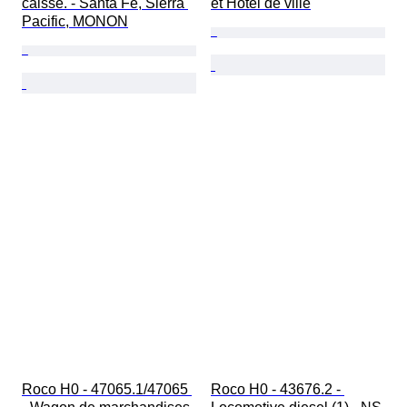
caisse. - Santa Fe, Sierra 
et Hôtel de ville
Pacific, MONON
Roco H0 - 47065.1/47065 
Roco H0 - 43676.2 - 