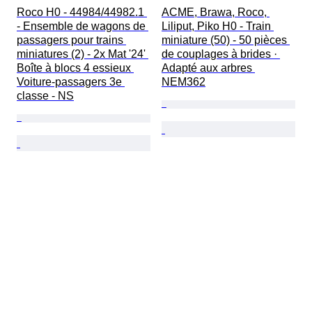
Roco H0 - 44984/44982.1 
ACME, Brawa, Roco, 
- Ensemble de wagons de 
Liliput, Piko H0 - Train 
passagers pour trains 
miniature (50) - 50 pièces 
miniatures (2) - 2x Mat '24' 
de couplages à brides · 
Boîte à blocs 4 essieux 
Adapté aux arbres 
Voiture-passagers 3e 
NEM362
classe - NS