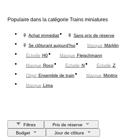
Populaire dans la catégorie Trains miniatures
Achat immédiat
Sans prix de réserve
Se clôturant aujourd'hui
Marque
Märklin
Échelle
H0
Marque
Fleischmann
Marque
Roco
Échelle
N
Échelle
Z
Objet
Ensemble de train
Marque
Minitrix
Marque
Lima
Filtres
Prix de réserve
Budget
Jour de clôture