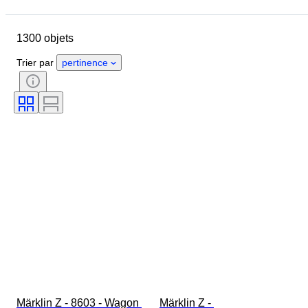
Pays
Marque
Objet
Pays d’origine
Matériau
1300 objets
État
Suppléments
Époque
Thème
Style
Couleur
Trier par
pertinence
Échelle
Commande
Alimentation électrique
Compagnie ferroviaire
Époque
Original / Réplique
Märklin Z - 8603 - Wagon 
Märklin Z - 