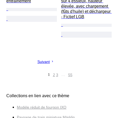
entraînement
sur 4 essieux, hauteur 
élevée, avec chargement 
(fûts d'huile) et déchargeur 
- Fictief LGB
Suivant
1
2
3
…
55
Collections en lien avec ce thème
Modèle réduit de fourgon IXO
Paysage de train miniature Märklin