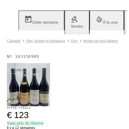
Cette semaine
À la une
Ventes
Catawiki
Vins, whisky et spiritueux
Vins
Ventes de vins italiens
Nº
103150989
Vendu
OFFRE FINALE
€ 123
Sans prix de réserve
Il y a 12 semaines