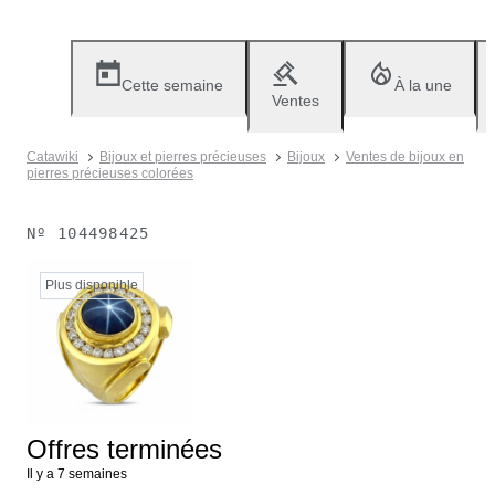
Cette semaine
À la une
Ventes
Catawiki
Bijoux et pierres précieuses
Bijoux
Ventes de bijoux en
pierres précieuses colorées
Nº
104498425
Plus disponible
Offres terminées
Il y a 7 semaines