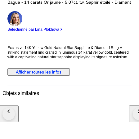
Bague - 14 carats Or jaune - 5.07ct. tw. Saphir étoilé - Diamant
Expert
Sélectionné par Lina Plokhova
Exclusive 14K Yellow Gold Natural Star Sapphire & Diamond Ring A
striking statement ring crafted in luminous 14 karat yellow gold, centered
with a captivating natural star sapphire displaying its signature asterism
across a richly saturated oval surface. The gemstone is framed by a
brilliant halo of round diamonds, enhancing its celestial presence while
adding refined contrast and light. A bold yet elegant piece with impressive
Afficher toutes les infos
weight and presence on the hand. Metal: 14K Yellow Gold Stones:
Diamonds & Star Sapphire - Diamonds Carat Weight: 0.57 Carats, 19
stones - Star Sapphire: 9.5 mm x 7.5 mm, Approx. 4.5 carats Weight: 14
Grams Size: US 9.25 / EU 59 Condition: Excellent Shipping: Shipped by
Objets similaires
DHL Express Worldwide, Estimated 2-3 Business Day Transit Time.