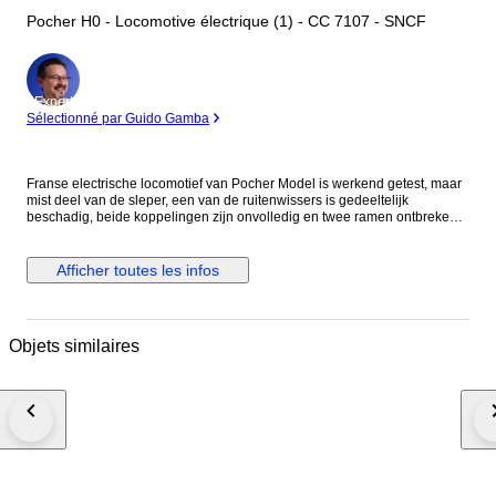
Pocher H0 - Locomotive électrique (1) - CC 7107 - SNCF
Expert
Sélectionné par Guido Gamba
Franse electrische locomotief van Pocher Model is werkend getest, maar
mist deel van de sleper, een van de ruitenwissers is gedeeltelijk
beschadig, beide koppelingen zijn onvolledig en twee ramen ontbreken.
Motor is ok Model is in goede en word geleverd in vervangende
verpakking. Bekijk de foto's aandachtig
Afficher toutes les infos
Objets similaires