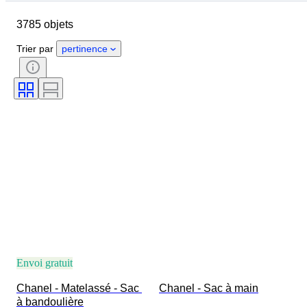
Taille du vêtement
Objet
3785 objets
Pays d’origine
Matériau
Genre
État
Certificat
Trier par
pertinence
Couleur
Accessoires inclus
Motif
Époque
Taille de l’article
Modèle
Pointure
Envoi gratuit
Chanel - Matelassé - Sac 
Chanel - Sac à main
à bandoulière