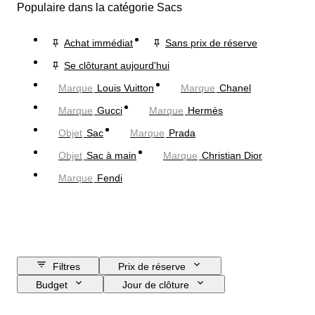
Populaire dans la catégorie Sacs
Achat immédiat
Sans prix de réserve
Se clôturant aujourd'hui
Marque
Louis Vuitton
Marque
Chanel
Marque
Gucci
Marque
Hermès
Objet
Sac
Marque
Prada
Objet
Sac à main
Marque
Christian Dior
Marque
Fendi
Filtres
Prix de réserve
Budget
Jour de clôture
Pays
Dimensions
Marque