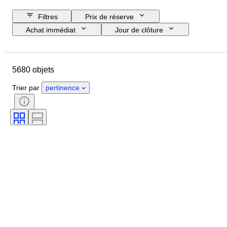
Filtres
Prix de réserve
Achat immédiat
Jour de clôture
Budget
Pays
Format
Dimensions
Objet
5680 objets
Pays d’origine
Matériau
Genre
État
Époque
Trier par
pertinence
Pierre précieuse
Certificat
Signature
Couleur
Taille
Couleur exacte
Minéral
Forme minérale
Époque
Taille de l’article
Original / Réplique
Traitement
Lustre de la perle
Qualité de la surface de la perle