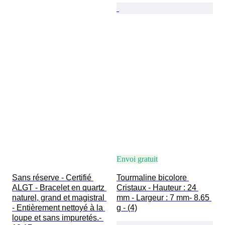
Envoi gratuit
Sans réserve - Certifié 
Tourmaline bicolore 
ALGT - Bracelet en quartz 
Cristaux - Hauteur : 24 
naturel, grand et magistral 
mm - Largeur : 7 mm- 8.65 
- Entièrement nettoyé à la 
g - (4)
loupe et sans impuretés.- 