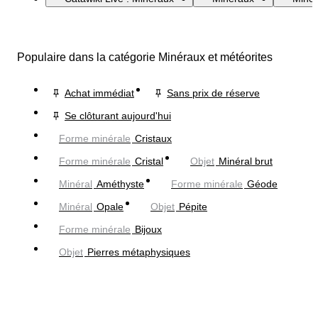
Populaire dans la catégorie Minéraux et météorites
Achat immédiat
Sans prix de réserve
Se clôturant aujourd'hui
Forme minérale
Cristaux
Forme minérale
Cristal
Objet
Minéral brut
Minéral
Améthyste
Forme minérale
Géode
Minéral
Opale
Objet
Pépite
Forme minérale
Bijoux
Objet
Pierres métaphysiques