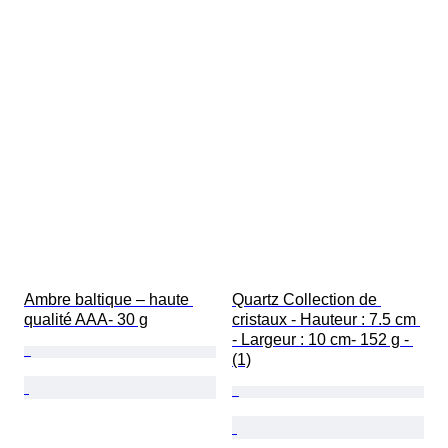
Ambre baltique – haute 
Quartz Collection de 
qualité AAA- 30 g
cristaux - Hauteur : 7.5 cm 
- Largeur : 10 cm- 152 g - 
(1)