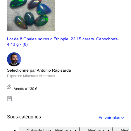
Lot de 8 Opales noires d'Éthiopie. 22,15 carats. Cabochons-
4.43 g - (8)
Sélectionné par Antonio Rapisarda
Expert en Minéraux et cristaux
Vendu à
130 €
Sous-catégories
En voir plus
Catawiki Live : Minéraux
Minéraux
Minér