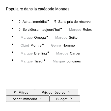
Populaire dans la catégorie Montres
Achat immédiat
Sans prix de réserve
Se clôturant aujourd'hui
Marque
Rolex
Marque
Omega
Marque
Seiko
Objet
Montre
Genre
Homme
Marque
Breitling
Marque
Cartier
Marque
Tissot
Marque
Longines
Filtres
Prix de réserve
Achat immédiat
Budget
Jour de clôture
Pays