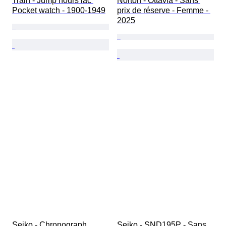
Train - Jump hours lac 
Norton - Ottavia - Sans 
Pocket watch - 1900-1949
prix de réserve - Femme - 
2025
Seiko - Chronograph 
Seiko - SND195P - Sans 