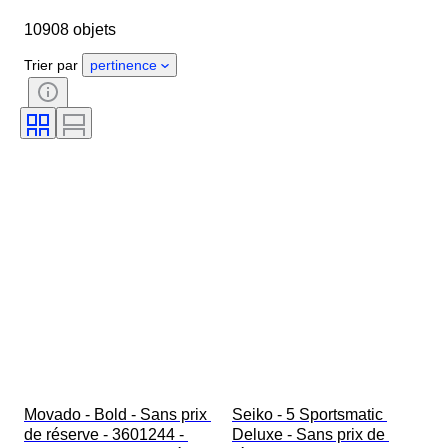
Marque
Diamètre du boîtier
10908 objets
Longueur du bracelet de montre
Objet
Pays d’origine
Matériau
Trier par
pertinence
Genre
État
Époque
Certificat
Thème
Style
Reliure
Édition
Langue
Couleur
Mouvement de montre
Époque
Taille de l’article
Type de diamant
Matériau du bracelet de montre
Modèle
Movado - Bold - Sans prix 
Seiko - 5 Sportsmatic 
de réserve - 3601244 - 
Deluxe - Sans prix de 