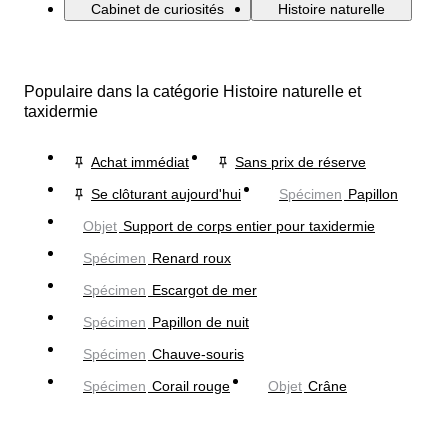
Cabinet de curiosités
Histoire naturelle
Populaire dans la catégorie Histoire naturelle et
taxidermie
Achat immédiat
Sans prix de réserve
Se clôturant aujourd'hui
Spécimen
Papillon
Objet
Support de corps entier pour taxidermie
Spécimen
Renard roux
Spécimen
Escargot de mer
Spécimen
Papillon de nuit
Spécimen
Chauve-souris
Spécimen
Corail rouge
Objet
Crâne