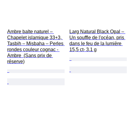
Ambre balte naturel – 
Larg Natural Black Opal – 
Chapelet islamique 33+3, 
Un souffle de l'océan, pris 
Tasbih – Misbaha – Perles 
dans le feu de la lumière 
rondes couleur cognac - 
15,5 ct- 3.1 g
Ambre  (Sans prix de 
réserve)