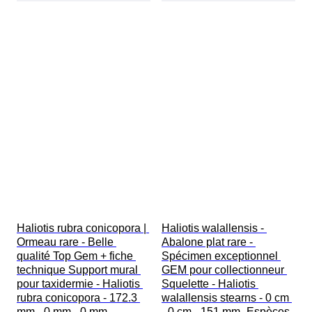
Haliotis rubra conicopora | 
Haliotis walallensis - 
Ormeau rare - Belle 
Abalone plat rare - 
qualité Top Gem + fiche 
Spécimen exceptionnel 
technique Support mural 
GEM pour collectionneur 
pour taxidermie - Haliotis 
Squelette - Haliotis 
rubra conicopora - 172.3 
walallensis stearns - 0 cm 
mm - 0 mm - 0 mm - 
- 0 cm - 151 mm- Espèces 