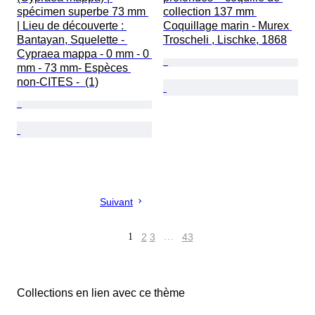
spécimen superbe 73 mm 
collection 137 mm 
| Lieu de découverte : 
Coquillage marin - Murex 
Bantayan, Squelette - 
Troscheli , Lischke, 1868
Cypraea mappa - 0 mm - 0 
mm - 73 mm- Espèces 
non-CITES -  (1)
Suivant
1
2
3
…
43
Collections en lien avec ce thème