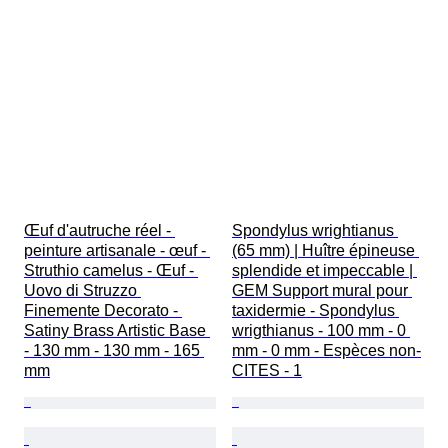
Œuf d'autruche réel - 
Spondylus wrightianus 
peinture artisanale - œuf - 
(65 mm) | Huître épineuse 
Struthio camelus - Œuf - 
splendide et impeccable | 
Uovo di Struzzo 
GEM Support mural pour 
Finemente Decorato - 
taxidermie - Spondylus 
Satiny Brass Artistic Base 
wrigthianus - 100 mm - 0 
- 130 mm - 130 mm - 165 
mm - 0 mm - Espèces non-
mm
CITES - 1