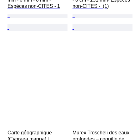
Espèces non-CITES - 1
non-CITES -  (1)
Carte géographique 
Murex Troscheli des eaux 
(Cypraea mappa) | 
profondes – coquille de 