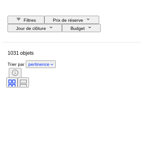
Filtres
Prix de réserve
Jour de clôture
Budget
Pays
Format
Dimensions
Objet
Pays d’origine
1031 objets
Matériau
Genre
État
Époque
Pierre précieuse
Trier par
pertinence
Certificat
Pureté
Thème
Style
Signature
Taille
Forme minérale
Lustre de la perle
Taille de l’article
Traitement
Original / Réplique
Époque
Spécimen
Provenance