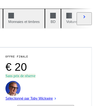
Monnaies et timbres
BD
Voitures et motos
V
OFFRE FINALE
€ 20
Sans prix de réserve
Expert
Sélectionné par Toby Wickwire