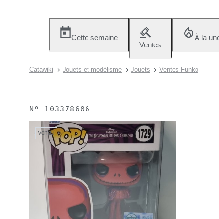
Cette semaine
À la un
Ventes
Catawiki
Jouets et modélisme
Jouets
Ventes Funko
Nº
103378606
Vendu