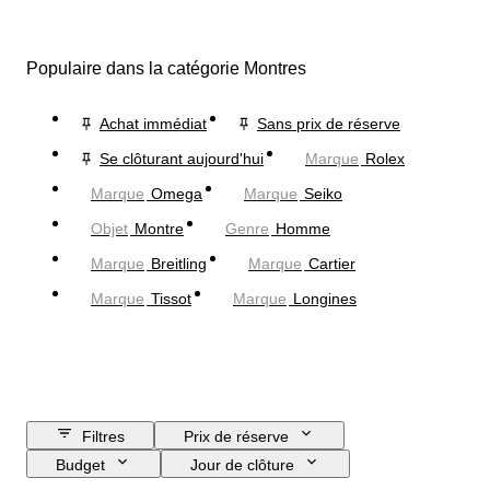
Populaire dans la catégorie Montres
Achat immédiat
Sans prix de réserve
Se clôturant aujourd'hui
Marque
Rolex
Marque
Omega
Marque
Seiko
Objet
Montre
Genre
Homme
Marque
Breitling
Marque
Cartier
Marque
Tissot
Marque
Longines
Filtres
Prix de réserve
Budget
Jour de clôture