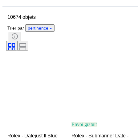
Pays
Marque
Diamètre du boîtier
10674 objets
Longueur du bracelet de montre
Objet
Pays d’origine
Matériau
Trier par
pertinence
Genre
État
Époque
Certificat
Thème
Édition
Langue
Couleur
Mouvement de montre
Matériau du bracelet de montre
Époque
Réserve de marche
Sonnerie
Original / Réplique
Type d’automobilia
Modèle
Envoi gratuit
Rolex - Datejust II Blue 
Rolex - Submariner Date - 