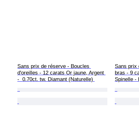
Sans prix de réserve - Boucles 
Sans prix 
d'oreilles - 12 carats Or jaune, Argent 
bras - 9 ca
-  0.70ct. tw. Diamant (Naturelle) 
Spinelle -