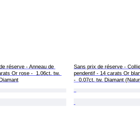
de réserve - Anneau de 
Sans prix de réserve - Colli
rats Or rose -  1.06ct. tw. 
pendentif - 14 carats Or blan
 Diamant
-  0.07ct. tw. Diamant (Natur