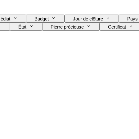
édiat
Budget
Jour de clôture
Pays
État
Pierre précieuse
Certificat
exacte
Taille de l’article
Transparence des pier
Intensité de la couleur fantaisie
Tonalité couleur fantaisie