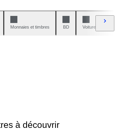
Monnaies et timbres
BD
Voitures et motos
V
tres à découvrir