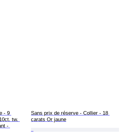
 - 9 
Sans prix de réserve - Collier - 18 
10ct. tw. 
carats Or jaune
nt - 