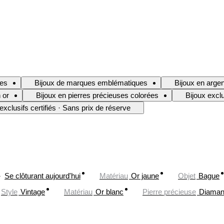
les
Bijoux de marques emblématiques
Bijoux en argen
 or
Bijoux en pierres précieuses colorées
Bijoux exclu
exclusifs certifiés · Sans prix de réserve
Se clôturant aujourd'hui
Matériau
Or jaune
Objet
Bague
Style
Vintage
Matériau
Or blanc
Pierre précieuse
Diaman