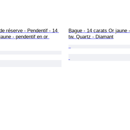
de réserve - Pendentif - 14 
Bague - 14 carats Or jaune -
jaune - pendentif en or 
tw. Quartz - Diamant