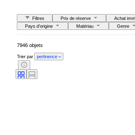
Filtres
Prix de réserve
Achat imm
Pays d’origine
Matériau
Genre
Clarté
Degré de couleur
Couleur 
Type de diamant
Lustre de la perle
7946 objets
Trier par
pertinence