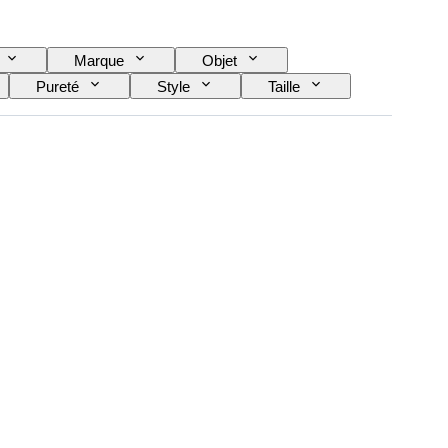
Marque
Objet
Pureté
Style
Taille
res précieuses
Traitement
Époque