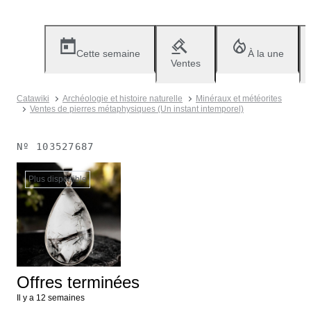
Cette semaine
À la une
Ventes
Catawiki
Archéologie et histoire naturelle
Minéraux et météorites
Ventes de pierres métaphysiques (Un instant intemporel)
Nº
103527687
Plus disponible
Offres terminées
Il y a 12 semaines