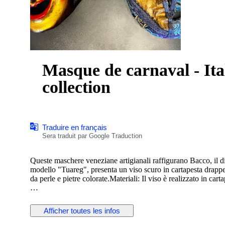
Masque de carnaval - Ital
collection
Traduire en français
Sera traduit par Google Traduction
Queste maschere veneziane artigianali raffigurano Bacco, il dio
modello "Tuareg", presenta un viso scuro in cartapesta drappeg
da perle e pietre colorate.Materiali: Il viso è realizzato in car
Artigianato: Prodotta a mano in laboratori artistici, rendendo
Afficher toutes les infos
Materiali e Tecnica: È realizzata a mano in cartapesta o ceramica
d'argento.Utilizzo: Ideale sia come elemento decorativo per la