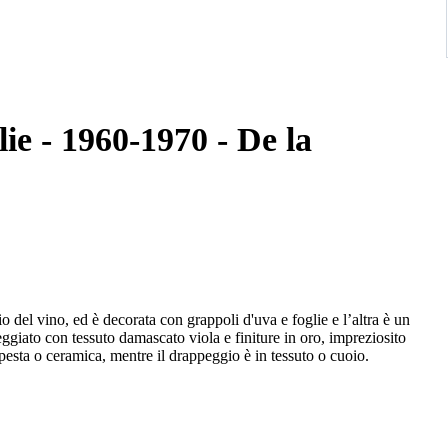
ie - 1960-1970 - De la
 del vino, ed è decorata con grappoli d'uva e foglie e l’altra è un
giato con tessuto damascato viola e finiture in oro, impreziosito
tapesta o ceramica, mentre il drappeggio è in tessuto o cuoio.
 ogni pezzo unico
, dipinta con colori acrilici e rifinita con foglia d'oro o
 casa che da indossare per feste in costume, Halloween o durante il