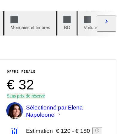
Monnaies et timbres
BD
Voitures et motos
V
OFFRE FINALE
€ 32
Sans prix de réserve
Sélectionné par Elena
Napoleone
Expert
Estimation
€ 120
-
€ 180