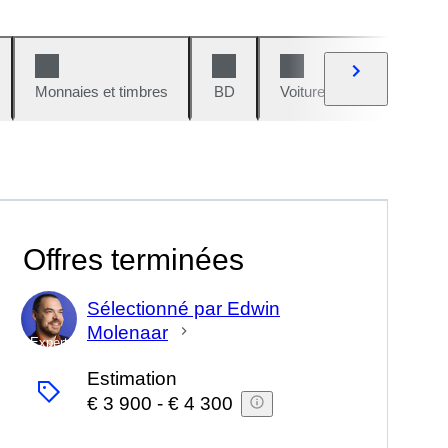
Monnaies et timbres
BD
Voitures et motos
V
Offres terminées
Sélectionné par Edwin
Molenaar
Expert
Estimation
€ 3 900
-
€ 4 300