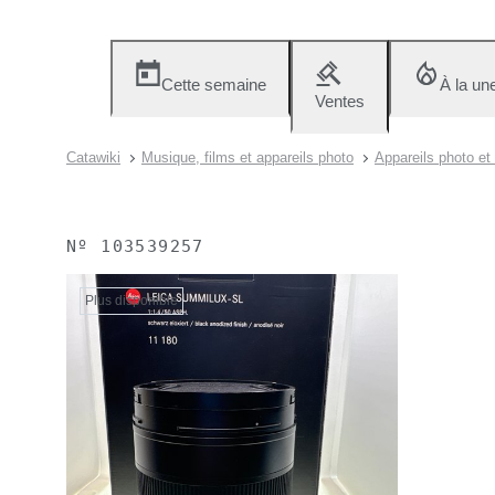
Cette semaine
À la un
Ventes
Catawiki
Musique, films et appareils photo
Appareils photo et
Nº
103539257
Plus disponible