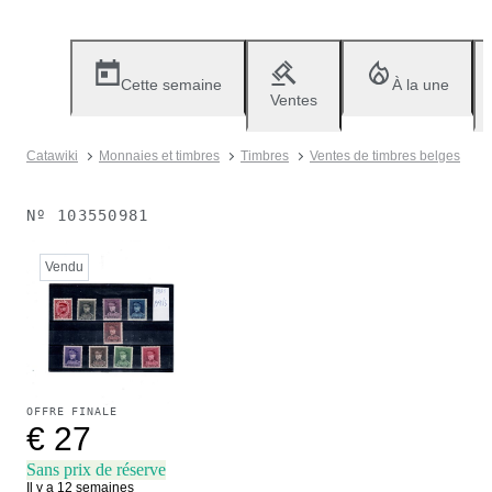
Cette semaine
À la une
Ventes
Catawiki
Monnaies et timbres
Timbres
Ventes de timbres belges
Nº
103550981
Vendu
OFFRE FINALE
€ 27
Sans prix de réserve
Il y a 12 semaines