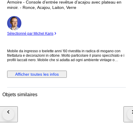
Armoire - Console d’entrée revêtue d’acajou avec plateau en
miroir. - Ronce, Acajou, Laiton, Verre
Expert
Sélectionné par Michel Karis
Mobile da ingresso o toelette anni '60 rivestita in radica di mogano con
filettatura e decorazioni in ottone. Molto particolare il piano specchiato e i
profili laccati nero. Mobile che si adatta ad ogni ambiente vintage o
moderno, perfetto per ogni occasione. La toelette presenta normali segni
d'usura dovuti da età e utilizzo. Misure: L 118cm P 33.5cm H 51cm
Seguimi su Instagram: salottoviennese Spedizione tramite corriere
Afficher toutes les infos
PROFESSIONALE. Il corriere consegna dal Lunedì al Venerdì a LATO
STRADA, NO al piano. Nel caso di ritiro da parte dell'acquirente l'oggetto
non verrà imballato, se l'acquirente manda un suo corriere verrà usato
solo pluriball. Nel caso di acquisto da parte di acquirente Italiano verrà
Objets similaires
richiesto il codice fiscale per l'emissione di regolare ricevuta fiscale, o i
dati se si necessita di fattura. Per acquirenti UK/Brexit contattarmi prima
dell'ordine per controllare la fattibilità della spedizione.