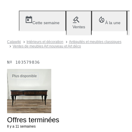
Cette semaine
À la une
Ventes
Catawiki
Intérieurs et décoration
Antiquités et meubles classiques
Ventes de meubles Art nouveau et Art déco
Nº
103579836
Plus disponible
Offres terminées
Il y a 11 semaines