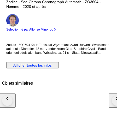
Zodiac - Sea-Chrono Chronograph Automatic - ZO3604 -
Homme - 2020 et après
Expert
Sélectionné par Alfonso Minondo
Zodiac - ZO3604 Kast: Edelstaal Wijzerplaat: zwart Uurwerk: Swiss made
automatic Diameter: 42 mm zonder kroon Glas: Sapphire Crystal Band:
origineel edelstalen band Wristsize: ca. 21 cm Staat: Nieuwstaat!
Garantie: 1 jaar "de Horlogemeesters" Wordt geleverd in originele doos +
documenten. Dit horloge wordt aangetekend en verzekerd verzonden
(DHL-express).
Afficher toutes les infos
Objets similaires