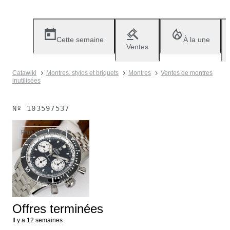
Cette semaine
À la une
Ventes
Catawiki
Montres, stylos et briquets
Montres
Ventes de montres
inutilisées
Nº
103597537
Plus disponible
Offres terminées
Il y a 12 semaines