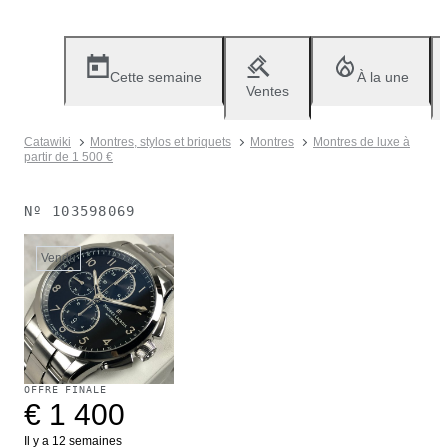
Cette semaine
À la une
Ventes
Catawiki
Montres, stylos et briquets
Montres
Montres de luxe à
partir de 1 500 €
Nº
103598069
Vendu
OFFRE FINALE
€ 1 400
Il y a 12 semaines