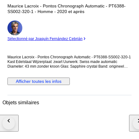
Maurice Lacroix - Pontos Chronograph Automatic - PT6388-
SS002-320-1 - Homme - 2020 et après
Expert
Sélectionné par Joaquín Fernández Cebrián
Maurice Lacroix - Pontos Chronograph Automatic - PT6388-SS002-320-1
Kast Edelstaal Wijzerplaat: zwart Uurwerk: Swiss made automatic
Diameter: 43 mm zonder kroon Glas: Sapphire crystal Band: origineel
edelstalen band Wristsize: 21 cm Staat: Nieuwstaat! Garantie: 1 jaar "de
Horlogemeesters" Wordt geleverd in originele box. Aangetekende en
verzekerde verzending (DHL-express).
Afficher toutes les infos
Objets similaires