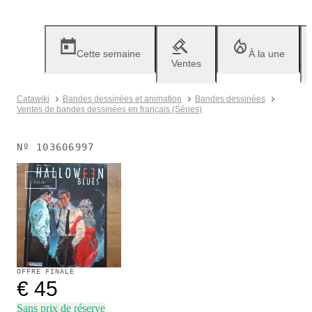
Cette semaine
À la une
Ventes
Catawiki
Bandes dessinées et animation
Bandes dessinées
Ventes de bandes dessinées en français (Séries)
Nº
103606997
Vendu
OFFRE FINALE
€ 45
Sans prix de réserve