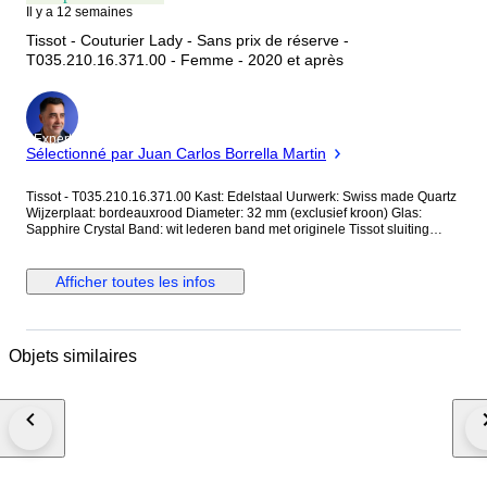
Il y a 12 semaines
Tissot - Couturier Lady - Sans prix de réserve -
T035.210.16.371.00 - Femme - 2020 et après
Expert
Sélectionné par Juan Carlos Borrella Martin
Tissot - T035.210.16.371.00 Kast: Edelstaal Uurwerk: Swiss made Quartz
Wijzerplaat: bordeauxrood Diameter: 32 mm (exclusief kroon) Glas:
Sapphire Crystal Band: wit lederen band met originele Tissot sluiting
Wristsize: ca. 19 cm Conditie: Nieuwstaat! Garantie: 1 jaar "de
Horlogemeesters" Levering: komt in originele doos + documenten +
echtheidscertificaat "de Horlogemeesters." Verzending: dit horloge wordt
Afficher toutes les infos
aangetekend verstuurd (DHL-express).
Objets similaires