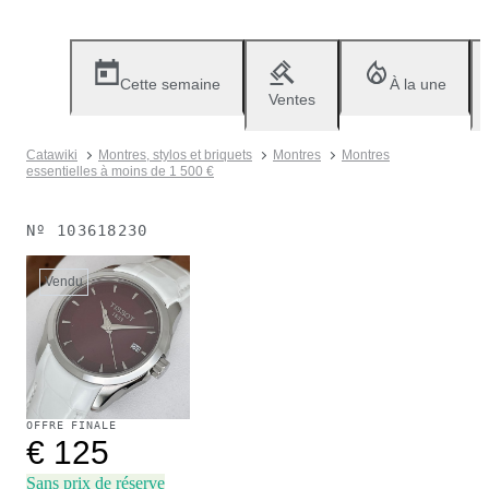
Cette semaine
À la une
Ventes
Catawiki
Montres, stylos et briquets
Montres
Montres
essentielles à moins de 1 500 €
Nº
103618230
Vendu
OFFRE FINALE
€ 125
Sans prix de réserve