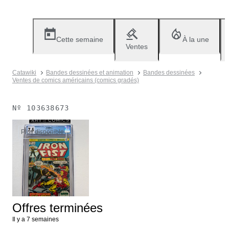
Cette semaine
À la une
Ventes
Catawiki
Bandes dessinées et animation
Bandes dessinées
Ventes de comics américains (comics gradés)
Nº
103638673
Plus disponible
Offres terminées
Il y a 7 semaines