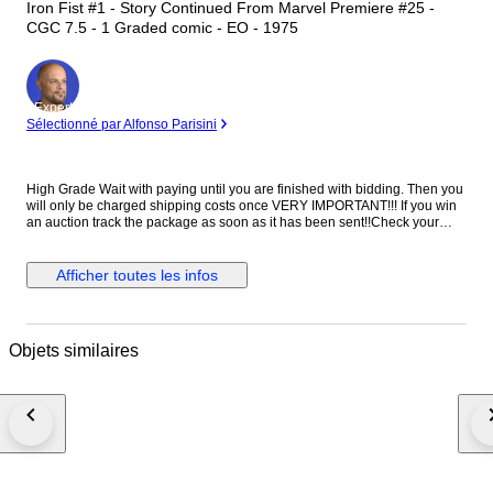
Iron Fist #1 - Story Continued From Marvel Premiere #25 -
CGC 7.5 - 1 Graded comic - EO - 1975
Expert
Sélectionné par Alfonso Parisini
High Grade Wait with paying until you are finished with bidding. Then you
will only be charged shipping costs once VERY IMPORTANT!!! If you win
an auction track the package as soon as it has been sent!!Check your
national and local postal services. Graded/encapsulated for
protection/preservation Please check the pictures for
reference/description/impression Please check my other items: click on
Afficher toutes les infos
my sellers name "Art of Comics" For-all-of-you-that-are-unfamiliar-with-
the-USA/Overstreet-grading-system. Here-is-a-list-from-the-highest-
grade-to-the-lowest-grade-in-terms-and-in-numbers: Mint(M)-10
NearMint/Mint(NM/M)-9.8 NearMint(NM)-9.4 VeryFine/NearMint
Objets similaires
VF/NM)-9.0 VeryFine(VFN)-8.0 Fine/VeryFine(F/VF)-7.0 Fine(FN)-6.0
VeryGood/Fine(VG/FN)-5.0 VeryGood(VG)-4.0 Good/VeryGood(G/VG)-3.0
Good(G)-2.0 Fair-1.0 Poor-0.5 Item-will-be-shipped-packed-very-well-
protected-and-shipped-with-registered-insured-mail PLEASE NOTE!!
Foreign buyers: I-do-combine-shipping. Should-you-end-up-paying-
double-shipping-costs-I-will-always-refund-overpaid-postage-after-
shipping. If-shipping-costs-turn-out-to-be-higher, especially-with-
combined-shipping-then-I-pay-for-those-extra-costs. I-NEVER-charge-
handling-or-packing-costs