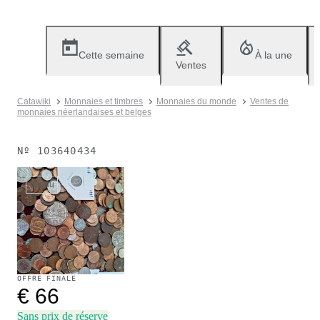
Cette semaine
À la une
Ventes
Catawiki
Monnaies et timbres
Monnaies du monde
Ventes de
monnaies néerlandaises et belges
Nº
103640434
Vendu
OFFRE FINALE
€ 66
Sans prix de réserve