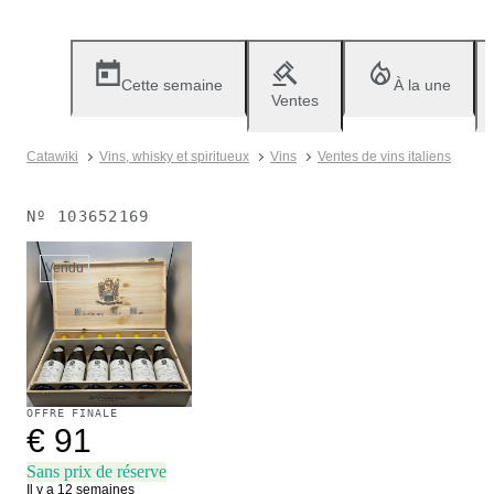
Cette semaine
À la une
Ventes
Catawiki
Vins, whisky et spiritueux
Vins
Ventes de vins italiens
Nº
103652169
Vendu
OFFRE FINALE
€ 91
Sans prix de réserve
Il y a 12 semaines