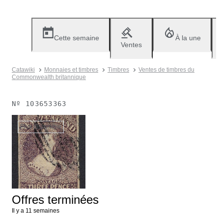
Cette semaine
À la une
Ventes
Catawiki
Monnaies et timbres
Timbres
Ventes de timbres du
Commonwealth britannique
Nº
103653363
Plus disponible
Offres terminées
Il y a 11 semaines