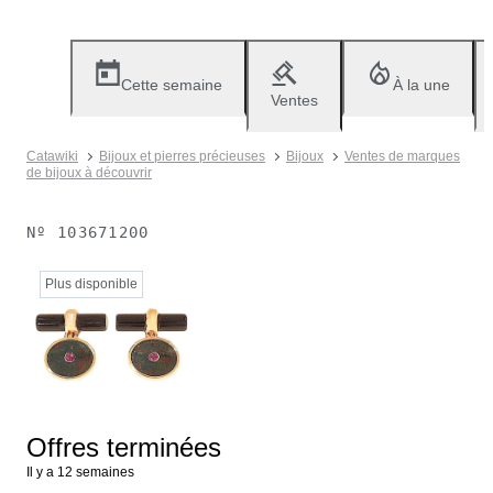
Cette semaine
À la une
Ventes
Catawiki
Bijoux et pierres précieuses
Bijoux
Ventes de marques
de bijoux à découvrir
Nº
103671200
Plus disponible
Offres terminées
Il y a 12 semaines