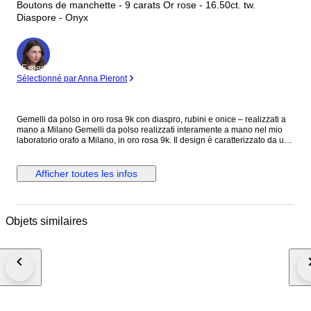
Boutons de manchette - 9 carats Or rose - 16.50ct. tw.
Diaspore - Onyx
Expert
Sélectionné par Anna Pieront
Gemelli da polso in oro rosa 9k con diaspro, rubini e onice – realizzati a
mano a Milano Gemelli da polso realizzati interamente a mano nel mio
laboratorio orafo a Milano, in oro rosa 9k. Il design è caratterizzato da un
diaspro naturale taglio cabochon di 14x12 mm, incastonato in una
elegante cornice ovale in oro, che ne valorizza le tonalità e le venature
uniche. Al centro, due rubini naturali taglio brillante aggiungono un punto
Afficher toutes les infos
luce raffinato, mentre sull’estremità opposta due barrette in onice,
incastonate in una fascetta di oro massiccio, creano un contrasto deciso
ed elegante. La combinazione di materiali e geometrie dà vita a un
accessorio distintivo, pensato per chi ricerca uno stile sofisticato e
Objets similaires
contemporaneo, senza rinunciare all’unicità dell’artigianato. Ogni paio è
realizzato con cura artigianale e attenzione ai dettagli, selezionando
personalmente le pietre per garantire qualità e carattere. Caratteristiche:
Oro rosa 9k Diaspro naturale taglio cabochon 14x12 mm Rubini naturali
taglio brillante Onice naturale Realizzati a mano nel mio laboratorio a
Milano Punzonatura: oro 375 e marchio Botta Gioielli 716MI Pezzo unico
o produzione limitata Spedizione tramite corriere espresso assicurato.