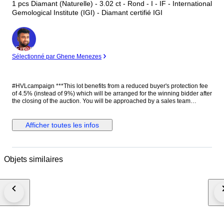
1 pcs Diamant (Naturelle) - 3.02 ct - Rond - I - IF - International
Gemological Institute (IGI) - Diamant certifié IGI
Expert
Sélectionné par Ghene Menezes
#HVLcampaign ***This lot benefits from a reduced buyer's protection fee
of 4.5% (instead of 9%) which will be arranged for the winning bidder after
the closing of the auction. You will be approached by a sales team
member one working day after the auction has ended. They will help you
further with the discount*** IGI Certified 3.02 Round-Shaped Diamond A
breathtaking 3.02ct round diamond with exceptional presence, crafted to
Afficher toutes les infos
impress with its outstanding brilliance and timeless appeal. With an
excellent cut grade, this remarkable stone offers superior sparkle,
remarkable purity, and a beautifully balanced appearance. The classic
round shape makes it one of the most sought-after choices for an
Objets similaires
engagement ring or bespoke fine jewelry creation. Accompanied by an
IGI certification, this diamond is a luxurious and highly desirable
investment piece. Stone: 1 pc of Diamond Stone carat weight: 3.02ct
Shape: Round Color grade: I Clarity grade: IF Cut Grade: Excellent
Certificate Number: IGI 723525611 * Helpful Information & Tips * * Got
Questions? We’re here for you! Feel free to message us any time before
or during the auction if you need help or have questions. * Check the
Certificate Please take a moment to read through the certificate details
carefully. It helps avoid any confusion or typos. * Shipping We ship