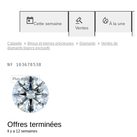
Cette semaine
À la une
Ventes
Catawiki
Bijoux et pierres précieuses
Diamants
Ventes de
diamants blancs exclusifs
Nº
103678538
Plus disponible
Offres terminées
Il y a 12 semaines