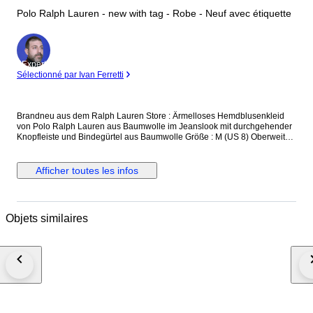
Polo Ralph Lauren - new with tag - Robe - Neuf avec étiquette
Expert
Sélectionné par Ivan Ferretti
Brandneu aus dem Ralph Lauren Store : Ärmelloses Hemdblusenkleid
von Polo Ralph Lauren aus Baumwolle im Jeanslook mit durchgehender
Knopfleiste und Bindegürtel aus Baumwolle Größe : M (US 8) Oberweite :
bis 97 cm Taille : bis 80 cm Länge : 100 cm Neu und ungetragen, mit
Originaletikett und Ersatzknopf versicherter Versand mit der
österreichischen Post
Afficher toutes les infos
Objets similaires