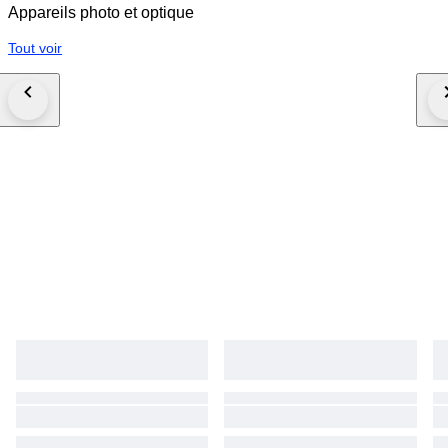
bediening: Je moet handmatig scherpstellen en het diafragma instellen
Appareils photo et optique
via de ring op de lens. Auto/Manual Switch: Gebruik de schakelaar aan de
zijkant in de 'M'-stand om het diafragma handmatig te kunnen sluiten
Tout voir
tijdens het fotograferen