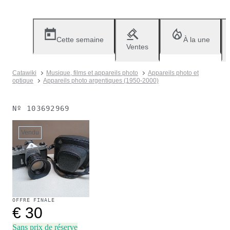
Cette semaine
À la une
Ventes
Catawiki
Musique, films et appareils photo
Appareils photo et
optique
Appareils photo argentiques (1950-2000)
Nº
103692969
Vendu
OFFRE FINALE
€ 30
Sans prix de réserve