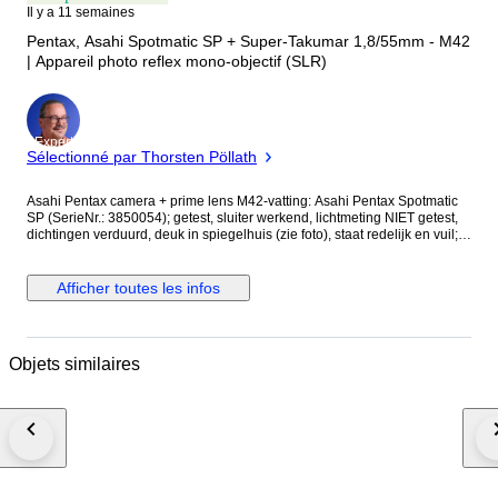
Il y a 11 semaines
Pentax, Asahi Spotmatic SP + Super-Takumar 1,8/55mm - M42
| Appareil photo reflex mono-objectif (SLR)
Expert
Sélectionné par Thorsten Pöllath
Asahi Pentax camera + prime lens M42-vatting: Asahi Pentax Spotmatic
SP (SerieNr.: 3850054); getest, sluiter werkend, lichtmeting NIET getest,
dichtingen verduurd, deuk in spiegelhuis (zie foto), staat redelijk en vuil; +
nekriem + opsteekflitsschoen + lederen hoes. Asahi Super-Takumar 55
mm 1:1.8 (SerieNr.: 1775777); getest werkend, stofjes in lens, staat goed;
+ zonnekap + B+W 49 ES 1X (zonnekap en filter zitten vast aan elkaar).
Afficher toutes les infos
De foto’s en de beschrijving geven een goede kijk op de uiterlijke staat
van het materiaal. ****************** Als een item niet getest is of alleen
voor onderdelen/verzameling/reparatie wordt aangeboden ligt het risico
bij de koper. De items in deze veiling worden dus verkocht AS-IS. Dat wil
Objets similaires
zeggen dat er na de koop, geen claim mogelijk is op werking en/of het
uiterlijk van de items. ****************** De Asahi Pentax Spotmatic SP is
een legendarische 35mm spiegelreflexcamera (SLR) die tussen 1964 en
1976 werd geproduceerd. Het was een van de eerste camera's met een
lichtmeting door de lens (TTL), wat destijds een grote innovatie was.
Volledig mechanisch: De camera werkt zonder batterij voor de sluiter; de
batterij is alleen nodig voor de lichtmeter. M42-vatting: Gebruikt de
universele schroefdraad, waardoor je toegang hebt tot talloze kwalitatieve