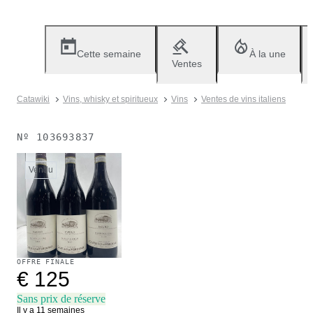
Cette semaine
À la une
Ventes
Catawiki
Vins, whisky et spiritueux
Vins
Ventes de vins italiens
Nº
103693837
Vendu
OFFRE FINALE
€ 125
Sans prix de réserve
Il y a 11 semaines