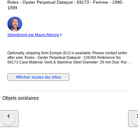
Rolex - Oyster Perpetual Datejust - 69173 - Femme - 1990-
1999
Expert
Sélectionné par Mauro Atienza
Optionally, shipping from Europe (EU) is available. Please contact seller
after sale. Rolex - Oyster Perpetual Datejust - 126300 Reference No:
69173 Case Material: Gold & Stainless Steel Diameter: 26 mm Dial: Rare
Blue Colour Original Rolex Dial Glass: Scracth Resistant Sapphire
(Crystal) glass Bracelet: Original Gold & Stainless Steel Oyster bracelet /
Fits up to 15-15.5 cm wrist approximately Clasp: Hidden Deployment
Afficher toutes les infos
Case Back: Solid Condition: Worn & Very good condition Movement:
Automatic Functions: Hour, Minute,Second and Date Extras: No Box / No
Paper (The box that appears in the photos is my shooting platform.) **I will
use FedEX / Ups worldwide priority shipping to make sure that the items
Objets similaires
finds you as soon as possible (takes usually 3-5 days *we don't guarantee
water resistance ** Receiver responsible with the custom fees
#devilwearspradalux2026