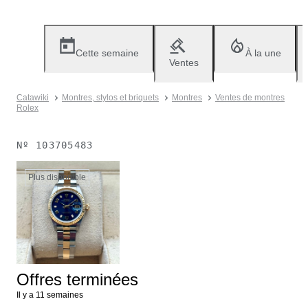
Cette semaine
À la une
Ventes
Catawiki
Montres, stylos et briquets
Montres
Ventes de montres
Rolex
Nº
103705483
Plus disponible
Offres terminées
Il y a 11 semaines