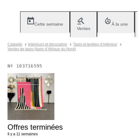
Cette semaine
À la une
Ventes
Catawiki
Intérieurs et décoration
Tapis et textiles d’intérieur
Ventes de tapis (tapis d’Afrique du Nord)
Nº
103716595
Plus disponible
Offres terminées
Il y a 11 semaines