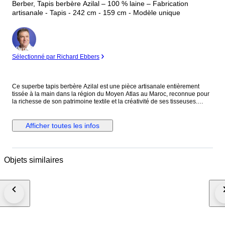
Berber, Tapis berbère Azilal – 100 % laine – Fabrication
artisanale - Tapis - 242 cm - 159 cm - Modèle unique
Expert
Sélectionné par Richard Ebbers
Ce superbe tapis berbère Azilal est une pièce artisanale entièrement
tissée à la main dans la région du Moyen Atlas au Maroc, reconnue pour
la richesse de son patrimoine textile et la créativité de ses tisseuses.
Réalisé en laine de mouton 100 % naturelle, ce tapis offre une texture
douce et authentique ainsi qu’une excellente durabilité. Les motifs
caractéristiques du style Azilal reflètent l’expression artistique libre des
Afficher toutes les infos
artisans berbères, chaque dessin étant inspiré de la vie quotidienne, des
traditions et de l’environnement de la région. Chaque tapis est une pièce
unique, fruit d’un savoir-faire transmis de génération en génération. Son
caractère artisanal et son style intemporel en font un élément décoratif
Objets similaires
idéal pour apporter chaleur, personnalité et authenticité à un intérieur. Le
tapis est soigneusement préparé pour l’expédition : il est roulé et protégé
afin d’assurer un transport sécurisé. L’envoi est effectué sous 3 jours
maximum avec un numéro de suivi pour garantir une livraison fiable.
Détails du tapis : • Type : Tapis berbère Azilal – Collection Printemps 2026
• Origine : Moyen Atlas, Maroc • Fabrication : Entièrement fait main •
Matière : 100 % laine de mouton – texture soyeuse • Année : 2026 • État :
Neuf – modèle unique • Dimensions : 242 x 159 cm (hors franges) •
Référence : TAP 931 Ce tapis représente l’authenticité de l’artisanat