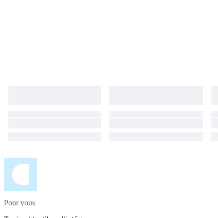
berbère et constitue une pièce décorative unique, alliant tradition, qualité
et élégance.
Pour vous