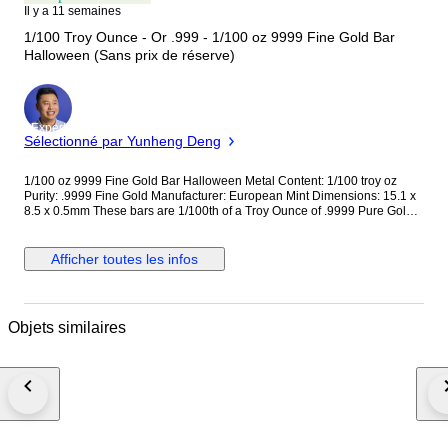
Il y a 11 semaines
1/100 Troy Ounce - Or .999 - 1/100 oz 9999 Fine Gold Bar
Halloween (Sans prix de réserve)
Expert
Sélectionné par Yunheng Deng
1/100 oz 9999 Fine Gold Bar Halloween Metal Content: 1/100 troy oz
Purity: .9999 Fine Gold Manufacturer: European Mint Dimensions: 15.1 x
8.5 x 0.5mm These bars are 1/100th of a Troy Ounce of .9999 Pure Gold.
Many call this "Prepper Gold" due to its easier price point for those looking
for smaller fractional gold options. Each bar features the Happy
Halloween design, celebrating this spooky yet beloved holiday, along with
Afficher toutes les infos
the gold weight and purity. Please note that this lot features small gold
coin(s) or medal(s) produced using extremely thin gold. Due to their
fragility, they are mounted on plastic to prevent damage. For any
questions regarding this lot, feel free to contact us. We reserve the right to
Objets similaires
cancel any orders (including second offers) not paid within 24h of auction
ending. Follow tracking of purchased items to avoid returns. We don't
combine orders.