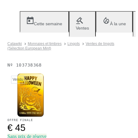
Cette semaine
À la une
Ventes
Catawiki
Monnaies et timbres
Lingots
Ventes de lingots
(Sélection European Mint)
Nº
103738368
Vendu
OFFRE FINALE
€ 45
Sans prix de réserve