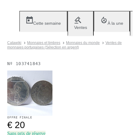
Cette semaine
À la une
Ventes
Catawiki
Monnaies et timbres
Monnaies du monde
Ventes de
monnaies portugaises (Sélection en argent)
Nº
103741843
Vendu
OFFRE FINALE
€ 20
Sans prix de réserve