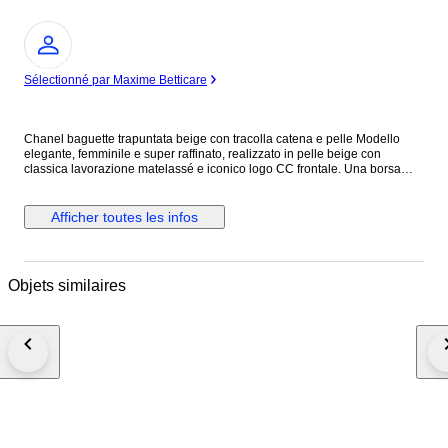
Expert
Sélectionné par Maxime Betticare
Chanel baguette trapuntata beige con tracolla catena e pelle Modello
elegante, femminile e super raffinato, realizzato in pelle beige con
classica lavorazione matelassé e iconico logo CC frontale. Una borsa
chic e senza tempo, perfetta per completare sia look quotidiani sia outfit
più curati. La linea allungata la rende molto attuale e portabilissima,
mentre la tracolla con intreccio pelle e catena aggiunge subito un tocco
Afficher toutes les infos
luxury riconoscibile. Colore neutro e luminoso, facilissimo da abbinare in
ogni stagione.
Objets similaires