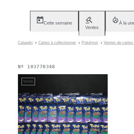
Cette semaine
À la un
Ventes
Catawiki
Cartes à collectionner
Pokémon
Ventes de carte
Nº
103770348
Vendu