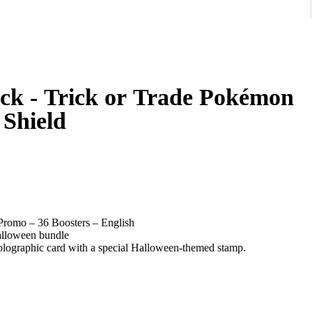
ck - Trick or Trade Pokémon
 Shield
Promo – 36 Boosters – English
alloween bundle
 holographic card with a special Halloween-themed stamp.
oard to prevent damage, ensuring safe delivery.