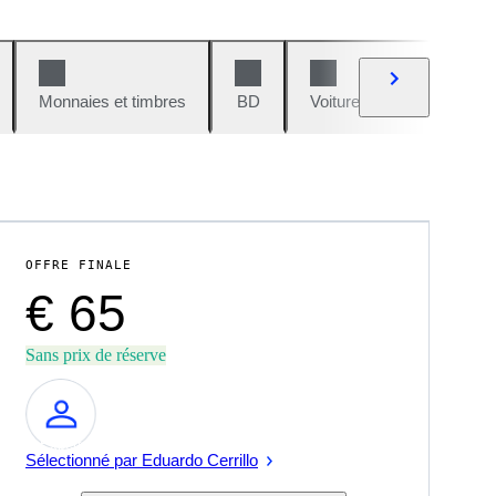
Monnaies et timbres
BD
Voitures et motos
V
OFFRE FINALE
€ 65
Sans prix de réserve
Expert
Sélectionné par Eduardo Cerrillo