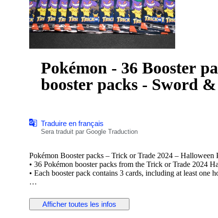
Pokémon - 36 Booster pa
booster packs - Sword &
Traduire en français
Sera traduit par Google Traduction
Pokémon Booster packs – Trick or Trade 2024 – Halloween 
• 36 Pokémon booster packs from the Trick or Trade 2024 H
• Each booster pack contains 3 cards, including at least one
• Language: English
• Condition: Unopened booster packs new from box
Afficher toutes les infos
• Shipping method: Securely packed in bubble wrap and cardb