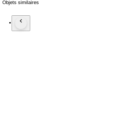
Objets similaires
Search terms: Pokémon TCG, Trick or Trade 2024, Halloween 
collectible cards, Pikachu, Mimikyu, Gengar, Darkrai, Okid
Violet, SV151, Secret Rare, Full Art, ultra rare, Pokémon c
Cosmic Eclipse, Shining Legends, Vivid Voltage, Battle Styles
Lost Origin, Crown Zenith, Obsidian Flames, Paldea Evolve