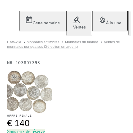
Cette semaine
À la une
Ventes
Catawiki
Monnaies et timbres
Monnaies du monde
Ventes de
monnaies portugaises (Sélection en argent)
Nº
103807393
Vendu
OFFRE FINALE
€ 140
Sans prix de réserve