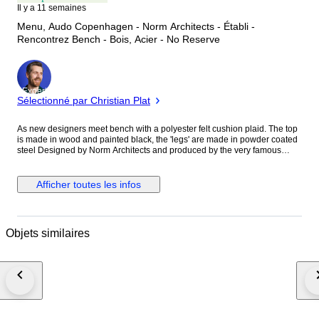
Il y a 11 semaines
Menu, Audo Copenhagen - Norm Architects - Établi -
Rencontrez Bench - Bois, Acier - No Reserve
Expert
Sélectionné par Christian Plat
As new designers meet bench with a polyester felt cushion plaid. The top
is made in wood and painted black, the 'legs' are made in powder coated
steel Designed by Norm Architects and produced by the very famous
Danish design manufator MENU that changed their name and brand to
Audo Copenhagen, back in June, 2023. *This bench is brand new in
original packaging with tools, manuals etc. Dimensions Height: 45 cm
Afficher toutes les infos
Depth: 38 cm Lenght: 79 cm Audo Copenhagen (former MENU) Reflects
both a century of Danish design tradition and a modern, global outlook
that is continually expanding and evolving. Audo Copenhagen's furniture,
lighting and interior accessories are shaped by purposeful details, high-
Objets similaires
quality materials and human needs, About: Norm, the architects Jonas
Bjerre-Poulsen Kasper & Ronn, has roots in the Scandinavian design
tradition, which they enforce and further develop. Design should meet real
needs and delight all the senses, says Jonas & Kasper. A classic,
recognizable form given an original twist that calls for attention. Comes
with original packaging from factory. If necessary, the protection will be
increased. All my shipments are registered and insured - Full refund if the
package is lost.