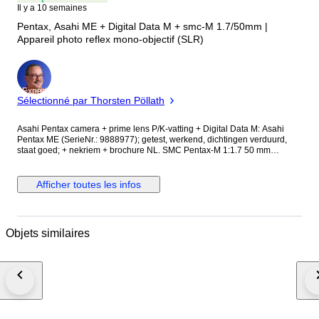
Il y a 10 semaines
Pentax, Asahi ME + Digital Data M + smc-M 1.7/50mm |
Appareil photo reflex mono-objectif (SLR)
Expert
Sélectionné par Thorsten Pöllath
Asahi Pentax camera + prime lens P/K-vatting + Digital Data M: Asahi
Pentax ME (SerieNr.: 9888977); getest, werkend, dichtingen verduurd,
staat goed; + nekriem + brochure NL. SMC Pentax-M 1:1.7 50 mm
(SerieNr.: 2845737); getest, werkend, stof in lens, staat goed; + voordop +
zonnekap rubber + Vivitar 49 mm UV-HAZE filter. Pentax Digital Data M;
NIET getest op toestel, werking waarschijnlijk, staat goed. De foto’s en de
Afficher toutes les infos
beschrijving geven een goede kijk op de uiterlijke staat van het materiaal.
****************** Als een item niet getest is of alleen voor
onderdelen/verzameling/reparatie wordt aangeboden ligt het risico bij de
koper. De items in deze veiling worden dus verkocht AS-IS. Dat wil
Objets similaires
zeggen dat er na de koop, geen claim mogelijk is op werking en/of het
uiterlijk van de items. ****************** Belangrijk: De onderstaande info
werd opgezocht met gebruik van AI en kan fouten bevatten! De Asahi
Pentax ME (1977) is een van de meest compacte 35mm-filmcamera's ooit
gemaakt. Het is een spiegelreflexcamera (SLR) die bijna volledig op de
automatische piloot werkt, wat hem ideaal maakt voor snelle
straatfotografie of beginners. Belichting: Werkt met diafragmaprioriteit (Av-
modus). Jij kiest de lensopening, de camera kiest automatisch de