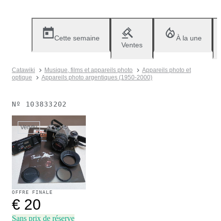
Cette semaine
À la une
Ventes
Catawiki
Musique, films et appareils photo
Appareils photo et
optique
Appareils photo argentiques (1950-2000)
Nº
103833202
Vendu
OFFRE FINALE
€ 20
Sans prix de réserve