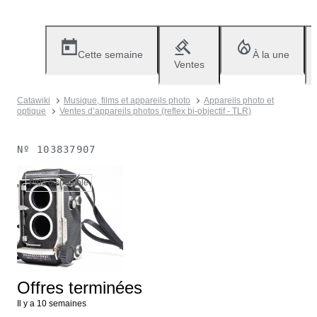
Cette semaine
À la une
Ventes
Catawiki
Musique, films et appareils photo
Appareils photo et
optique
Ventes d’appareils photos (reflex bi-objectif - TLR)
Nº
103837907
Plus disponible
Offres terminées
Il y a 10 semaines