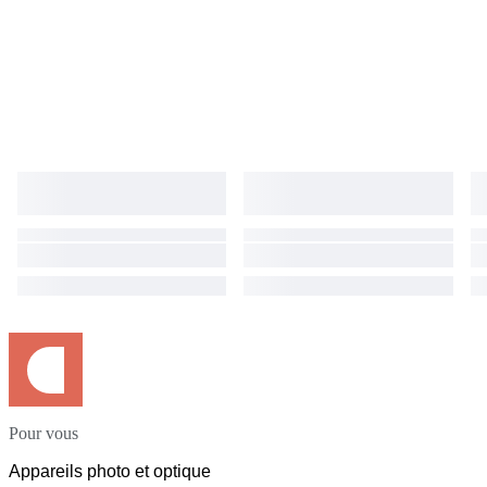
returned goods is a buyer burden. ●International Buyers Please Note:
Import duties, taxes, and charges are not included in the item price or
shipping cost. These charges are the buyer's responsibility. Please check
with your country's customs office to determine what these additional
costs will be prior to bidding or buying.
Pour vous
Appareils photo et optique