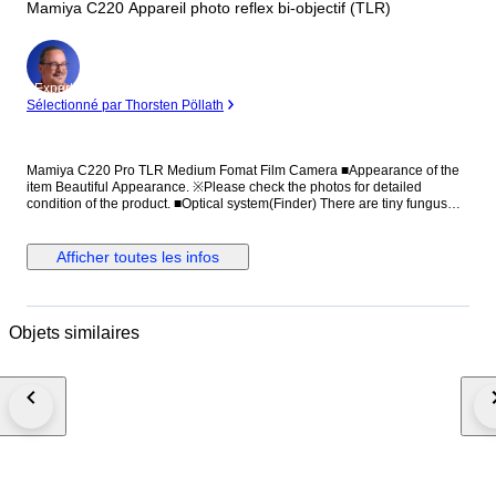
Mamiya C220 Appareil photo reflex bi-objectif (TLR)
Expert
Sélectionné par Thorsten Pöllath
Mamiya C220 Pro TLR Medium Fomat Film Camera ■Appearance of the
item Beautiful Appearance. ※Please check the photos for detailed
condition of the product. ■Optical system(Finder) There are tiny fungus
and thin haze. There is no big influence on view. ■Functional It works
properly. ■Including All the accessories are shown in the picture. All you
can see on the picture will be included in a set of a package. Please refer
Afficher toutes les infos
to the pictures for more details. Please check the pictures and don't
hesitate to ask any questions about the item ! THANK YOU FOR
VISITING!!! ●Payment We accept Payoneer only. We will ship the item 3
business days after your payment clears. ●Shipping We send a product
Objets similaires
by DHL or Fedex . We attach the tracking number. Please bid it without
worrying. Shipping is only available to the address registered in Paypal.
Please note that any address not registered in Paypal is not acceptable to
ship. Shipping is available from Monday to Friday. Weekends are not
available because post office is closed. ●Returns Unconditional Return
Policy Customer service and satisfaction are very important to us. We
have an unconditional return policy if notified within 30 of the receipt of
the item. All returned items must be the original condition. All return
requests must be made within 30 days of the receipt of the item. Please
contact me first for return before you ship it back to me. The postage of the