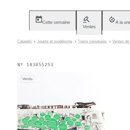
Cette semaine
À la un
Ventes
Catawiki
Jouets et modélisme
Trains miniatures
Ventes de 
Nº
103855253
Vendu