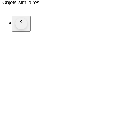
Objets similaires
De locomotief getest en rijdt prima.
Zie foto`s voor goede indruk