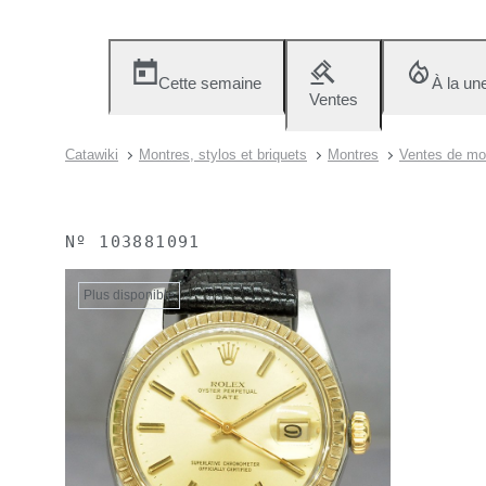
Cette semaine
À la un
Ventes
Catawiki
Montres, stylos et briquets
Montres
Ventes de mo
Nº
103881091
Plus disponible