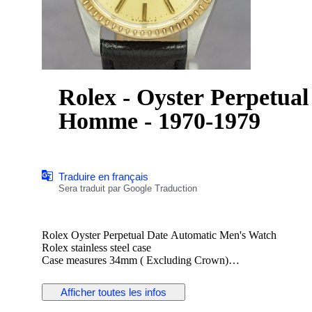
Rolex - Oyster Perpetual
Homme - 1970-1979
Traduire en français
Sera traduit par Google Traduction
Rolex Oyster Perpetual Date Automatic Men's Watch
Rolex stainless steel case
Case measures 34mm ( Excluding Crown)
Rolex original sigma dial gold hands (Solid gold index)
Rolex Cal. 1570 automatic winding movement
Afficher toutes les infos
Rolex signed screwdown crown
Non quickset date