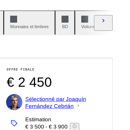
Monnaies et timbres
BD
Voitures et motos
V
OFFRE FINALE
€ 2 450
Sélectionné par Joaquín
Fernández Cebrián
Expert
Estimation
€ 3 500
-
€ 3 900