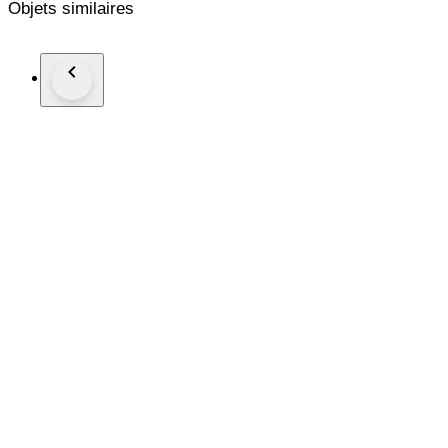
Objets similaires
Pulsera: Acero
Desplegable desplegable original, Acero
Año 2000 Aprox
Swiss Made
Revisado y funcionando perfectamente.
Envío registrado y asegurado.
Shipping taxes outside of the European Union will be the buye