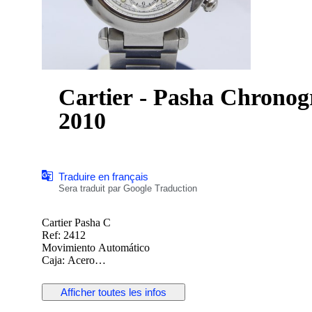
Cartier - Pasha Chronogr
2010
Traduire en français
Sera traduit par Google Traduction
Cartier Pasha C
Ref: 2412
Movimiento Automático
Caja: Acero
Esfera: Blanca (deteriorada)
Corona: Original
Afficher toutes les infos
Cristal: Zafiro
Diámetro: 42mm (con corona), 36.5mm (sin corona)