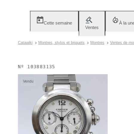
Cette semaine
À la un
Ventes
Catawiki
Montres, stylos et briquets
Montres
Ventes de mon
Nº
103883135
Vendu