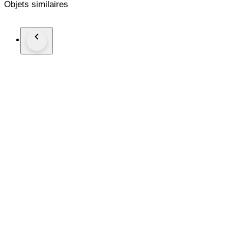
Objets similaires
generously proportioned seat and backrest are upholstered in o
material warmth and formal austerity.