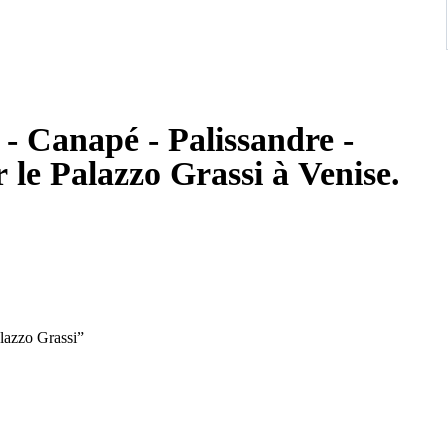
 - Canapé - Palissandre -
 le Palazzo Grassi à Venise.
“Palazzo Grassi”
ofa designed by Gae Aulenti for the furnishing of Palazzo Grassi,
historic interior.
ere rectilinear geometry softened by the rhythmic vertical slats
ist discipline and Venetian architectural tradition. The