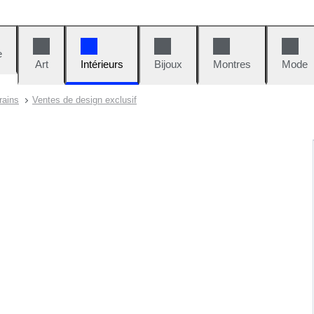
e
Art
Intérieurs
Bijoux
Montres
Mode
rains
Ventes de design exclusif