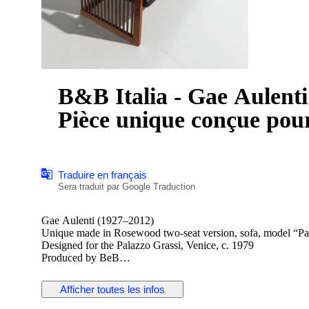
B&B Italia - Gae Aulenti
Pièce unique conçue pour
Traduire en français
Sera traduit par Google Traduction
Gae Aulenti (1927–2012)
Unique made in Rosewood two-seat version, sofa, model 
Designed for the Palazzo Grassi, Venice, c. 1979
Produced by BeB
An exceptionally rare and architecturally rigorous two-seat s
Venice, conceived as part of her celebrated intervention on the 
Afficher toutes les infos
The structure is crafted in solid palisander (rosewood), its sev
forming the armrests—an unmistakable dialogue between modern