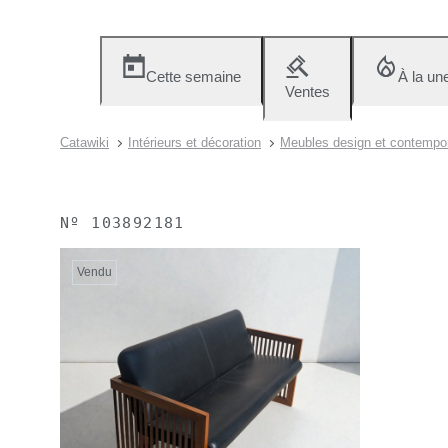
Cette semaine
À la un
Ventes
Catawiki
Intérieurs et décoration
Meubles design et contempo
Nº
103892181
Vendu