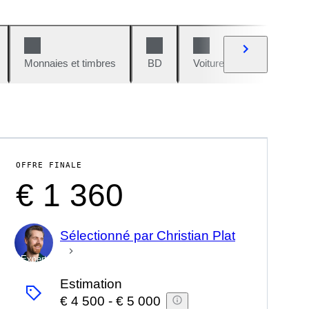
Monnaies et timbres
BD
Voitures et motos
V
OFFRE FINALE
€ 1 360
Sélectionné par Christian Plat
Expert
Estimation
€ 4 500
-
€ 5 000