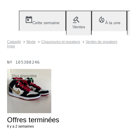
Cette semaine
À la une
Ventes
Catawiki
Mode
Chaussures et sneakers
Ventes de sneakers
hype
Nº
105388246
Plus disponible
Offres terminées
Il y a 2 semaines