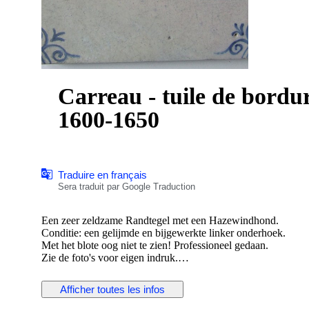
Carreau - tuile de bord
1600-1650
Traduire en français
Sera traduit par Google Traduction
Een zeer zeldzame Randtegel met een Hazewindhond.
Conditie: een gelijmde en bijgewerkte linker onderhoek.
Met het blote oog niet te zien! Professioneel gedaan.
Zie de foto's voor eigen indruk.
Afmetingen: 127x102x12 mm. Ca. 1640 waarschijnlijk gem
Bieden vanaf 125 euro.
Afficher toutes les infos
Wordt zorgvuldig verpakt en verzonden met track/trace code 