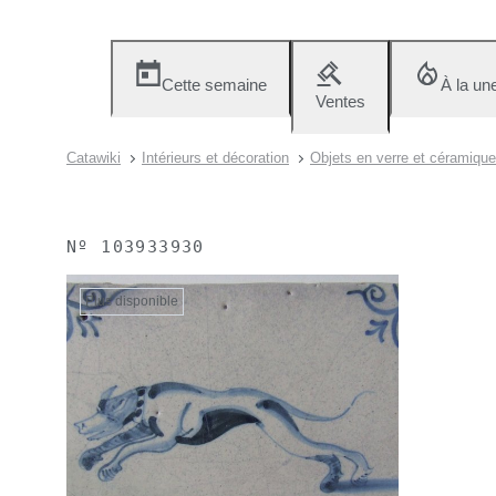
Cette semaine
À la un
Ventes
Catawiki
Intérieurs et décoration
Objets en verre et céramiqu
Nº
103933930
Plus disponible