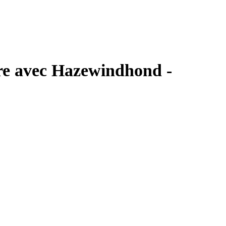
ure avec Hazewindhond -
aakt in Makkum.
Postnl Pakketdienst