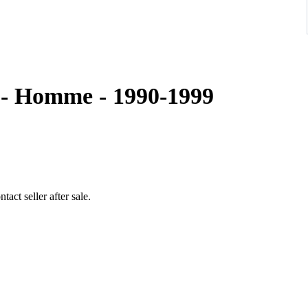
0 - Homme - 1990-1999
act seller after sale.
up to 17.5-18 cm wrist approximately