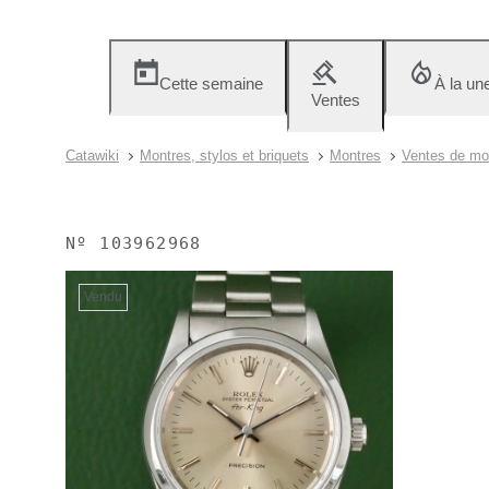
Cette semaine
À la un
Ventes
Catawiki
Montres, stylos et briquets
Montres
Ventes de mo
Nº
103962968
Vendu