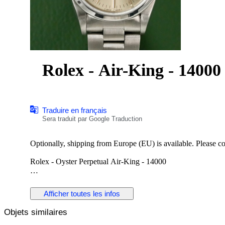
Rolex - Air-King - 1400
Traduire en français
Sera traduit par Google Traduction
Optionally, shipping from Europe (EU) is available. Please cont
Rolex - Oyster Perpetual Air-King - 14000
Reference No: 14000
Case Material: Stainless Steel
Afficher toutes les infos
Diameter: 34 mm
Dial: Silver Colour Original Rolex Dial
Objets similaires
Glass: Scracth Resistant Sapphire (Crystal) glass
Bracelet: Original Stainless Steel Oyster bracelet / Fits 