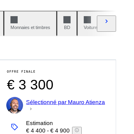
Monnaies et timbres
BD
Voitures et motos
V
OFFRE FINALE
€ 3 300
Sélectionné par Mauro Atienza
Expert
Estimation
€ 4 400
-
€ 4 900